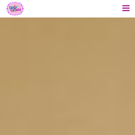
Menu
Início
Sobre Nós
Produtos
Fotos Noivas
Dicas
Rede Social
Contato
Blog