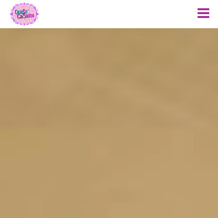
Menu
Início
Sobre Nós
Produtos
Fotos Noivas
Dicas
Rede Social
Contato
Blog